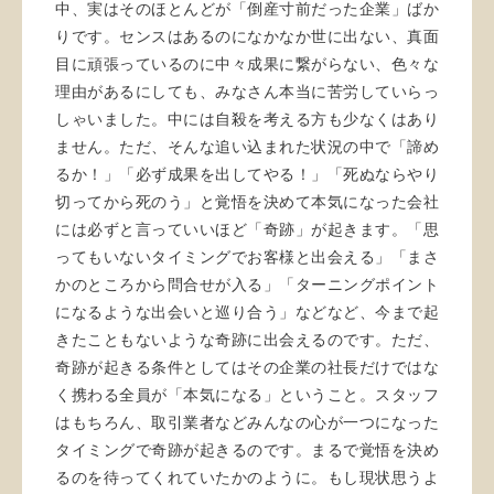
中、実はそのほとんどが「倒産寸前だった企業」ばか
りです。センスはあるのになかなか世に出ない、真面
目に頑張っているのに中々成果に繋がらない、色々な
理由があるにしても、みなさん本当に苦労していらっ
しゃいました。中には自殺を考える方も少なくはあり
ません。ただ、そんな追い込まれた状況の中で「諦め
るか！」「必ず成果を出してやる！」「死ぬならやり
切ってから死のう」と覚悟を決めて本気になった会社
には必ずと言っていいほど「奇跡」が起きます。「思
ってもいないタイミングでお客様と出会える」「まさ
かのところから問合せが入る」「ターニングポイント
になるような出会いと巡り合う」などなど、今まで起
きたこともないような奇跡に出会えるのです。ただ、
奇跡が起きる条件としてはその企業の社長だけではな
く携わる全員が「本気になる」ということ。スタッフ
はもちろん、取引業者などみんなの心が一つになった
タイミングで奇跡が起きるのです。まるで覚悟を決め
るのを待ってくれていたかのように。もし現状思うよ