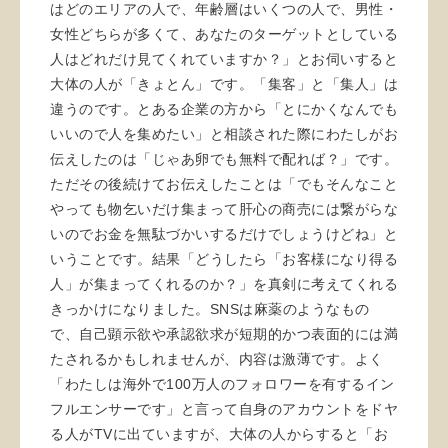
はどのエリアの人で、年齢層はいくつの人で、男性・
女性どちらが多くて、あなたのターゲットとしている
人はどれだけ見てくれていますか？」とお伺いすると
大体の人が「きょとん」です。「集客」と「集人」は
違うのです。とある企業の方から「とにかくなんでも
いいので人を集めたい」と相談された際にわたしがお
伝えしたのは「じゃあ卵でも無料で配れば？」です。
ただその後続けてお伝えしたことは「でもそんなこと
やっても物乞いだけ集まって肝心の商売には繋がらな
いのでお金を無駄づかいするだけでしょうけどね」と
いうことです。結果「どうしたら「お客様になり得る
人」が集まってくれるのか？」を真剣に考えてくれる
きっかけになりました。SNSは麻薬のようなもの
で、自己顕示欲や承認欲求が短期的かつ表面的には満
たされるかもしれませんが、内容は激薄です。よく
「わたしは海外で100万人のフォロワーを有するイン
フルエンサーです」と言って自身のアカウントをドヤ
る人がTVに出ていますが、大体の人からすると「お