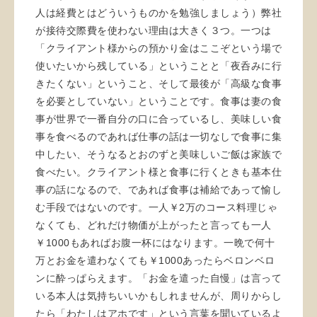
人は経費とはどういうものかを勉強しましょう）弊社
が接待交際費を使わない理由は大きく３つ。一つは
「クライアント様からの預かり金はここぞという場で
使いたいから残している」ということと「夜呑みに行
きたくない」ということ、そして最後が「高級な食事
を必要としていない」ということです。食事は妻の食
事が世界で一番自分の口に合っているし、美味しい食
事を食べるのであれば仕事の話は一切なしで食事に集
中したい、そうなるとおのずと美味しいご飯は家族で
食べたい。クライアント様と食事に行くときも基本仕
事の話になるので、であれば食事は補給であって愉し
む手段ではないのです。一人￥2万のコース料理じゃ
なくても、どれだけ物価が上がったと言っても一人
￥1000もあればお腹一杯にはなります。一晩で何十
万とお金を遣わなくても￥1000あったらベロンベロ
ンに酔っぱらえます。「お金を遣った自慢」は言って
いる本人は気持ちいいかもしれませんが、周りからし
たら「わたしはアホです」という言葉を聞いているよ