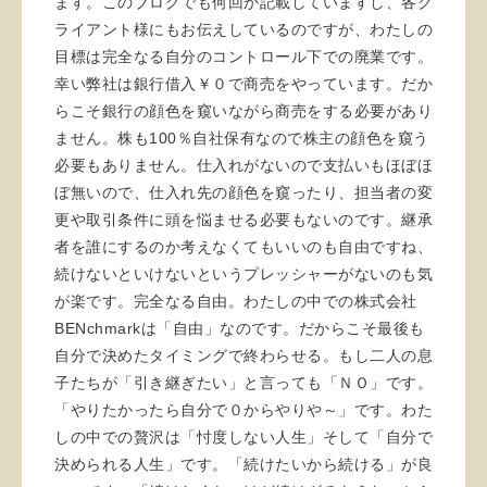
ます。このブログでも何回か記載していますし、各ク
ライアント様にもお伝えしているのですが、わたしの
目標は完全なる自分のコントロール下での廃業です。
幸い弊社は銀行借入￥０で商売をやっています。だか
らこそ銀行の顔色を窺いながら商売をする必要があり
ません。株も100％自社保有なので株主の顔色を窺う
必要もありません。仕入れがないので支払いもほぼほ
ぼ無いので、仕入れ先の顔色を窺ったり、担当者の変
更や取引条件に頭を悩ませる必要もないのです。継承
者を誰にするのか考えなくてもいいのも自由ですね、
続けないといけないというプレッシャーがないのも気
が楽です。完全なる自由。わたしの中での株式会社
BENchmarkは「自由」なのです。だからこそ最後も
自分で決めたタイミングで終わらせる。もし二人の息
子たちが「引き継ぎたい」と言っても「ＮＯ」です。
「やりたかったら自分で０からやりや～」です。わた
しの中での贅沢は「忖度しない人生」そして「自分で
決められる人生」です。「続けたいから続ける」が良