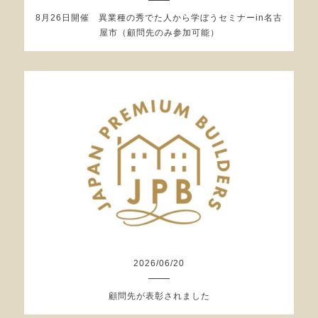
8月26日開催 異業種の秀でた人から学ぼうセミナーin名古
屋市（顧問先のみ参加可能）
2026
/
06
/
20
顧問先が表彰されました