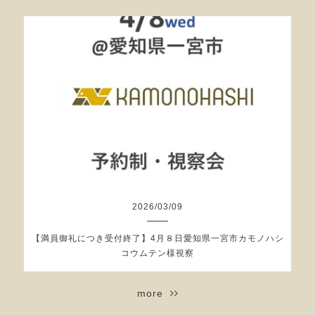
2026
/
03
/
09
【満員御礼につき受付終了】4月８日愛知県一宮市カモノハシ
コウムテン様視察
more