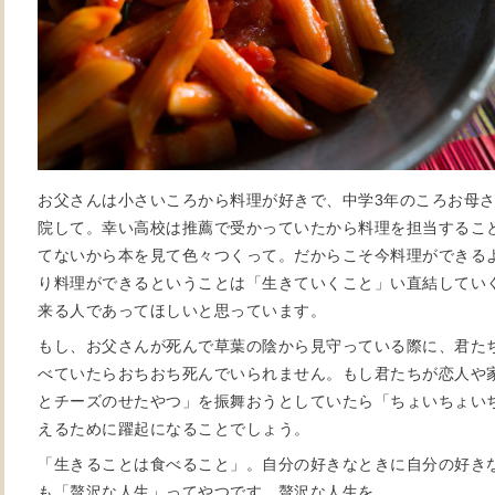
お父さんは小さいころから料理が好きで、中学3年のころお母
院して。幸い高校は推薦で受かっていたから料理を担当するこ
てないから本を見て色々つくって。だからこそ今料理ができる
り料理ができるということは「生きていくこと」い直結してい
来る人であってほしいと思っています。
もし、お父さんが死んで草葉の陰から見守っている際に、君た
べていたらおちおち死んでいられません。もし君たちが恋人や
とチーズのせたやつ」を振舞おうとしていたら「ちょいちょい
えるために躍起になることでしょう。
「生きることは食べること」。自分の好きなときに自分の好き
も「贅沢な人生」ってやつです。贅沢な人生を。