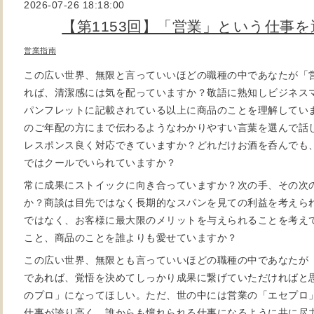
2026-07-26 18:18:00
【第1153回】「営業」という仕事
営業指南
この広い世界、無限と言っていいほどの職種の中であなたが「
れば、清潔感には気を配っていますか？敬語に熟知しビジネス
パンフレットに記載されている以上に商品のことを理解していま
のご年配の方にまで伝わるようなわかりやすい言葉を選んで話
レスポンス良く対応できていますか？どれだけお酒を呑んでも
ではクールでいられていますか？
常に成果にストイックに向き合っていますか？次の手、その次
か？商談は目先ではなく長期的なスパンを見ての利益を考えら
ではなく、お客様に最大限のメリットを与えられることを考え
こと、商品のことを誰よりも愛せていますか？
この広い世界、無限とも言っていいほどの職種の中であなたが
であれば、覚悟を決めてしっかり成果に繋げていただければと
のプロ」になってほしい。ただ、世の中には営業の「エセプロ
仕事が誇り高く、誰からも憧れられる仕事になるように共に尽