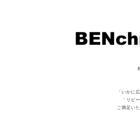
「いかに
「リピ
ご満足い