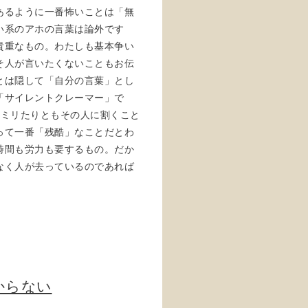
あるように一番怖いことは「無
い系のアホの言葉は論外です
貴重なもの。わたしも基本争い
そ人が言いたくないこともお伝
とは隠して「自分の言葉」とし
「サイレントクレーマー」で
1ミリたりともその人に割くこと
って一番「残酷」なことだとわ
時間も労力も要するもの。だか
なく人が去っているのであれば
からない