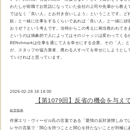
わたしが前職でお世話になっていた会社の上司や先輩から教え
ではなく「良い人」とお付き合いしよう」ということです。ど
奴」と一緒に仕事をするくらいであれば「良い人」と一緒に頑
おうぜ？という考えです。当時からこの考えに相当救われてき
というのは抽象的で人によってはそのジャッジは変わってくる
BENchmarkは仕事を通じて人を幸せにする企業、その「人
が、スタッフや協力業者、携わる人すべてを幸せにしようとし
ていければと思っています。
2026-02-28 18:18:00
【第1079回】反省の機会を与え
経営指南
作家エリ・ヴィーゼル氏の言葉である「愛情の反対派憎しみで
レサの言葉で「関心を持つことと関心を持たないことが対極に