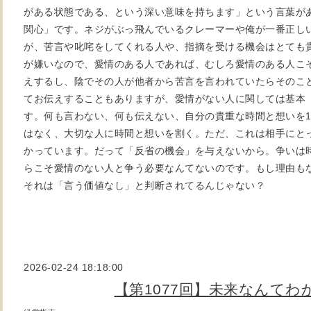
がある状態である、という深い意味を持ちます」という言葉が
関心」です。ネジがぶっ飛んでいるクレーマーや俺が一番正し
が、苦言や叱咤をしてくれる人や、指摘を受ける機会はとても
が嫌いなので、愛情のある人であれば、むしろ愛情のある人こ
えするし、陰でその人が他者から苦言を言われていたらそのこ
てお伝えすることもありますが、愛情がない人に関しては基本
す。何も言わない、何も伝えない、自分の貴重な時間と想いを
はなく、大切な人に時間と想いを割く。ただ、これは相手にと
かっています。だって「反省の機会」を与えないから。争いは
らこそ愛情のない人と争う必要なんてないのです。もし理由も
それは「言う価値なし」と判断されてるんじゃない？
2026-02-24 18:18:00
【第1077回】未来なんてわ