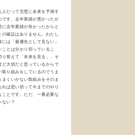
る人だって完璧に未来を予測す
のです。去年業績が悪かったか
逆に去年業績が良かったからと
との確証はありません。わたし
確には「最優先として見ない」
いことは分かり切っているこ
切り替えて「未来を見る」、そ
ぽど大切だと思っているからで
い取り組みをしているのでうま
うまくいかない取組みをそのま
あれば思い切って今までのやり
なことです。ただ、一番必要な
ゃない？