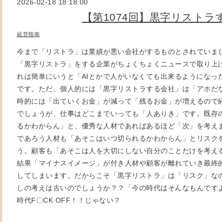
2026-02-18 18:18:00
【第1074回】黒字リストラ
経営指南
今まで「リストラ」は業績が悪い会社がするものとされていま
「黒字リストラ」をする企業がちょくちょくニュースで取り上
れは簡単にいうと「AIとかで人がいなくても出来るようになっ
です。ただ、個人的には「黒字リストラする会社」は「アホだ
時的には「出ていくお金」が減って「残るお金」が増えるので
でしょうが、仕事はどこまでいっても「人ありき」です。既存
るかわからん」と、優秀な人材であればあるほど「次」を考え
であろう人材も「あそこはいつ切られるかわからん」とリスク
う。顧客も「あそこは人を大切にしない自分のことだけを考え
結果「マイナスイメージ」が付き人材や顧客が離れていき最終
してしまいます。だからこそ「黒字リストラ」は「リスク」な
しの考えは古いのでしょうか？？「今の時代はそんなもんです
時代F〇CK OFF！！じゃない？