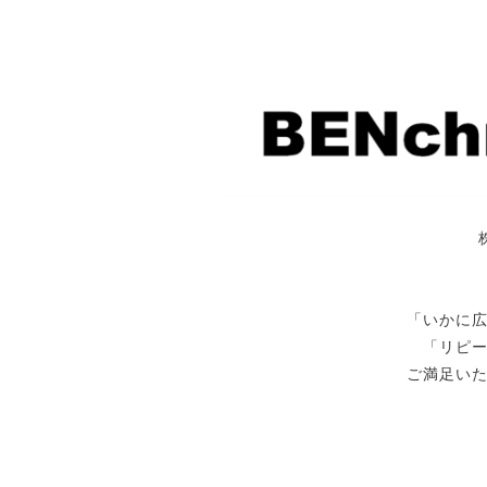
「いかに
「リピ
ご満足い