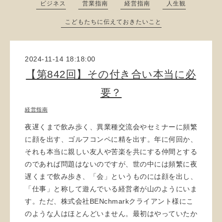
ビジネス
営業指南
経営指南
人生観
こどもたちに伝えておきたいこと
2024-11-14 18:18:00
【第842回】その付き合い本当に必
要？
経営指南
夜遅くまで飲み歩く、異業種交流会やセミナーに頻繁
に顔を出す、ゴルフコンペに精を出す。年に何回か、
それも本当に親しい友人や苦楽を共にする仲間とする
のであれば問題はないのですが、世の中には頻繁に夜
遅くまで飲み歩き、「会」というものには顔を出し、
「仕事」と称して遊んでいる経営者が山のようにいま
す。ただ、株式会社BENchmarkクライアント様にこ
のような人はほとんどいません。最初はやっていたか