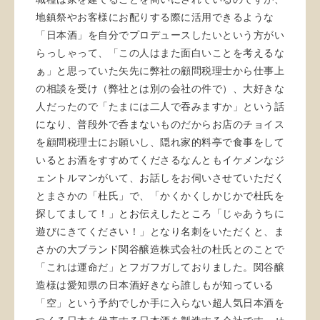
地鎮祭やお客様にお配りする際に活用できるような
「日本酒」を自分でプロデュースしたいという方がい
らっしゃって、「この人はまた面白いことを考えるな
ぁ」と思っていた矢先に弊社の顧問税理士から仕事上
の相談を受け（弊社とは別の会社の件で）、大好きな
人だったので「たまには二人で吞みますか」という話
になり、普段外で呑まないものだからお店のチョイス
を顧問税理士にお願いし、隠れ家的料亭で食事をして
いるとお酒をすすめてくださるなんともイケメンなジ
ェントルマンがいて、お話しをお伺いさせていただく
とまさかの「杜氏」で、「かくかくしかじかで杜氏を
探してまして！」とお伝えしたところ「じゃあうちに
遊びにきてください！」となり名刺をいただくと、ま
さかの大ブランド関谷醸造株式会社の杜氏とのことで
「これは運命だ」とフガフガしておりました。関谷醸
造様は愛知県の日本酒好きなら誰しもが知っている
「空」という予約でしか手に入らない超人気日本酒を