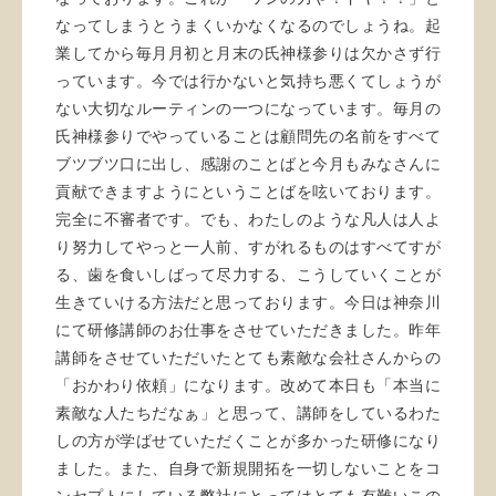
なってしまうとうまくいかなくなるのでしょうね。起
業してから毎月月初と月末の氏神様参りは欠かさず行
っています。今では行かないと気持ち悪くてしょうが
ない大切なルーティンの一つになっています。毎月の
氏神様参りでやっていることは顧問先の名前をすべて
ブツブツ口に出し、感謝のことばと今月もみなさんに
貢献できますようにということばを呟いております。
完全に不審者です。でも、わたしのような凡人は人よ
り努力してやっと一人前、すがれるものはすべてすが
る、歯を食いしばって尽力する、こうしていくことが
生きていける方法だと思っております。今日は神奈川
にて研修講師のお仕事をさせていただきました。昨年
講師をさせていただいたとても素敵な会社さんからの
「おかわり依頼」になります。改めて本日も「本当に
素敵な人たちだなぁ」と思って、講師をしているわた
しの方が学ばせていただくことが多かった研修になり
ました。また、自身で新規開拓を一切しないことをコ