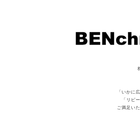
「いかに
「リピ
ご満足い