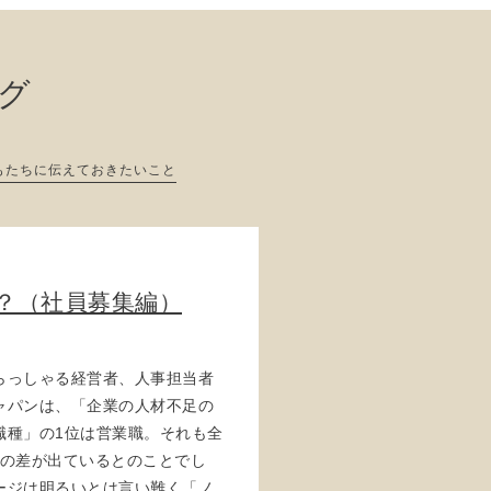
ログ
もたちに伝えておきたいこと
？（社員募集編）
らっしゃる経営者、人事担当者
ャパンは、「企業の人材不足の
職種」の1位は営業職。それも全
倍の差が出ているとのことでし
ージは明るいとは言い難く「ノ