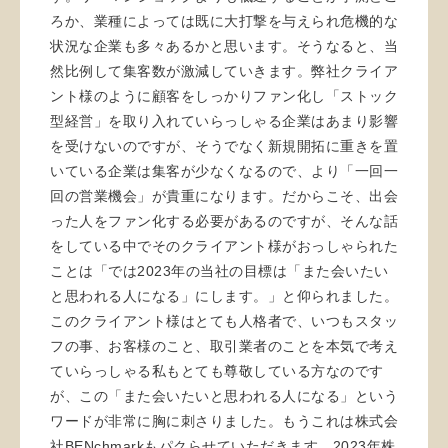
ろか、業種によっては既に大打撃を与えられ危機的な
状況な企業も多々あるかと思います。そうなると、当
然比例して集客数が激減していきます。弊社クライア
ント様のように顧客をしっかりファン化し「ストック
型経営」を取り入れていらっしゃる企業はあまり影響
を受けないのですが、そうでなく新規開拓に重きを置
いている企業は集客が少なくなるので、より「一回一
回の営業機会」が貴重になります。だからこそ、出会
った人をファン化する必要があるのですが、そんな話
をしている中でそのクライアント様がおっしゃられた
ことは「では2023年の当社の目標は「また会いたい
と思われる人になる」にします。」と仰られました。
このクライアント様はとても人格者で、いつもスタッ
フの事、お客様のこと、取引業者のことを本気で考え
ていらっしゃる私もとても尊敬している方なのです
が、この「また会いたいと思われる人になる」という
ワードが非常に胸に刺さりました。もうこれは株式会
社BENchmarkもパクらせていただきます。2023年株