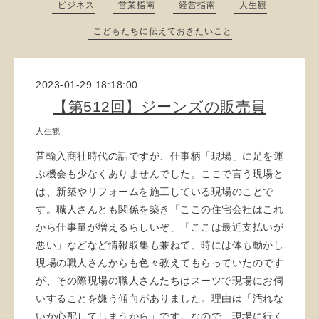
ビジネス
営業指南
経営指南
人生観
こどもたちに伝えておきたいこと
2023-01-29 18:18:00
【第512回】ジーンズの販売員
人生観
昔輸入商社時代の話ですが、仕事柄「現場」に足を運
ぶ機会も少なくありませんでした。ここで言う現場と
は、新築やリフォームを施工している現場のことで
す。職人さんとも関係を築き「ここの住宅会社はこれ
から仕事量が増えるらしいぞ」「ここは最近支払いが
悪い」などなど情報取集も兼ねて、時には体も動かし
現場の職人さんからも色々教えてもらっていたのです
が、その際現場の職人さんたちはスーツで現場にお伺
いすることを嫌う傾向がありました。理由は「汚れな
いか心配してしまうから」です。なので、現場に行く