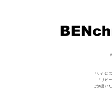
「いかに
「リピ
ご満足い