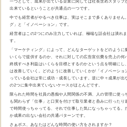
一つとして、成果が出ている企業に関しては社長含めスタッフ
出来ているということが共通点の一つです。
中でも経営者がやるべき仕事は、実はそこまで多くありません
グ」と「イノベーション」です。
経営者はこの2つにのみ注力していれば、極端な話会社は潰れ
す。
「マーケティング」によって、どんなターゲットをどのように
いくらで提供するのか、それに対しての広告宣伝費を売上の何
終残すべき利益はいくらを目標とするのかという点を明確にし
は改善していく。どのように改善していくかが「イノベーショ
っている会社は常に成功・成長しています。逆に中々成果が出
の2つに集中出来ていないケースがほとんどです。
限られた時間を社員の愚痴や人間関係の不満、人の管理に使っ
も関わらず「仕事」と口実を付けて取引業者と呑みに行ったり
で時間使っちゃってる、それで仕事した気になっちゃってる。
か成果の出ない会社の共通パターンです。
さぁボス、あなたはどんな時間の使い方をされますか？