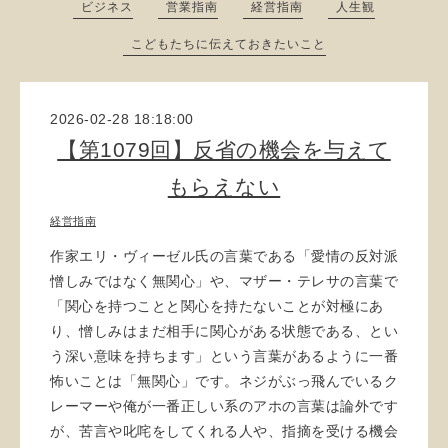
ビジネス
営業指南
経営指南
人生観
こどもたちに伝えておきたいこと
2026-02-28 18:18:00
【第1079回】反省の機会を与えて
もらえない
経営指南
作家エリ・ヴィーゼル氏の言葉である「愛情の反対派
憎しみではなく無関心」や、マザー・テレサの言葉で
「関心を持つことと関心を持たないことが対極にあ
り、憎しみはまだ相手に関心がある状態である、とい
う深い意味を持ちます」という言葉があるように一番
怖いことは「無関心」です。ネジがぶっ飛んでいるク
レーマーや俺が一番正しい系のアホの言葉は論外です
が、苦言や叱咤をしてくれる人や、指摘を受ける機会