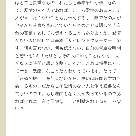
はとても貴重なもの。わたしも基本争いが嫌いなの
で、愛情のある人であれば、むしろ愛情のある人こそ
人が言いたくないこともお伝えするし、陰でその人が
他者から苦言を言われていたらそのことは隠して「自
分の言葉」としてお伝えすることもありますが、愛情
がない人に関しては基本「サイレントクレーマー」で
す。何も言わない、何も伝えない、自分の貴重な時間
と想いを1ミリたりともその人に割くことはなく、大
切な人に時間と想いを割く。ただ、これは相手にとっ
て一番「残酷」なことだとわかっています。だって
「反省の機会」を与えないから。争いは時間も労力も
要するもの。だからこそ愛情のない人と争う必要なん
てないのです。もし理由もなく人が去っているのであ
ればそれは「言う価値なし」と判断されてるんじゃな
い？