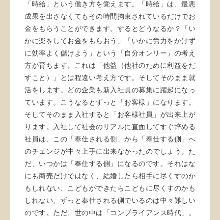
「時給」という働き方を覚えます。「時給」は、最悪
成果を出さなくてもその時間拘束されているだけでお
金をもらうことができます。するとどうなるか？「い
かに楽をしてお金をもらおう」「いかに労力をかけず
に効率よく儲けよう」という「自分オンリー」の考え
方が育ちます。これは「他益（他社のために利益をだ
すこと）」とは程遠い考え方です。そしてそのまま就
活をします。どの企業も新入社員の募集に躍起になっ
ています。こうなるとずっと「お客様」になります。
そしてそのまま入社すると「お客様社員」が出来上が
ります。入社して社会のリアルに直面してすぐ辞める
社員は、この「奉仕される側」から「奉仕する側」へ
のチェンジが中々上手に出来なかったのでしょう。た
だ、いつかは「奉仕する側」になるのです。それはな
にも商売だけではなく、結婚したら相手に尽くすのか
もしれない、こどもができたらこどもに尽くすのかも
しれない、ずっと奉仕される側でいるのは中々難しい
のです。ただ、世の中は「コンプライアンス時代」。