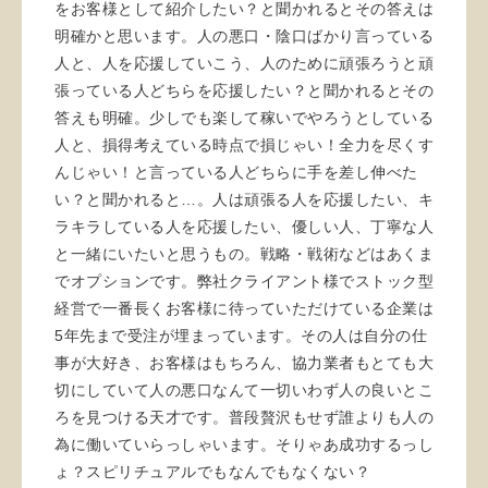
をお客様として紹介したい？と聞かれるとその答えは
明確かと思います。人の悪口・陰口ばかり言っている
人と、人を応援していこう、人のために頑張ろうと頑
張っている人どちらを応援したい？と聞かれるとその
答えも明確。少しでも楽して稼いでやろうとしている
人と、損得考えている時点で損じゃい！全力を尽くす
んじゃい！と言っている人どちらに手を差し伸べた
い？と聞かれると…。人は頑張る人を応援したい、キ
ラキラしている人を応援したい、優しい人、丁寧な人
と一緒にいたいと思うもの。戦略・戦術などはあくま
でオプションです。弊社クライアント様でストック型
経営で一番長くお客様に待っていただけている企業は
5年先まで受注が埋まっています。その人は自分の仕
事が大好き、お客様はもちろん、協力業者もとても大
切にしていて人の悪口なんて一切いわず人の良いとこ
ろを見つける天才です。普段贅沢もせず誰よりも人の
為に働いていらっしゃいます。そりゃあ成功するっし
ょ？スピリチュアルでもなんでもなくない？