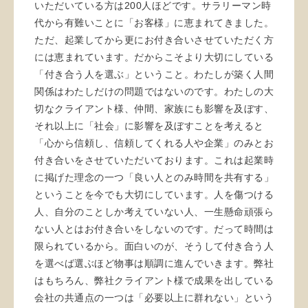
いただいている方は200人ほどです。サラリーマン時
代から有難いことに「お客様」に恵まれてきました。
ただ、起業してから更にお付き合いさせていただく方
には恵まれています。だからこそより大切にしている
「付き合う人を選ぶ」ということ。わたしが築く人間
関係はわたしだけの問題ではないのです。わたしの大
切なクライアント様、仲間、家族にも影響を及ぼす、
それ以上に「社会」に影響を及ぼすことを考えると
「心から信頼し、信頼してくれる人や企業」のみとお
付き合いをさせていただいております。これは起業時
に掲げた理念の一つ「良い人とのみ時間を共有する」
ということを今でも大切にしています。人を傷つける
人、自分のことしか考えていない人、一生懸命頑張ら
ない人とはお付き合いをしないのです。だって時間は
限られているから。面白いのが、そうして付き合う人
を選べば選ぶほど物事は順調に進んでいきます。弊社
はもちろん、弊社クライアント様で成果を出している
会社の共通点の一つは「必要以上に群れない」という