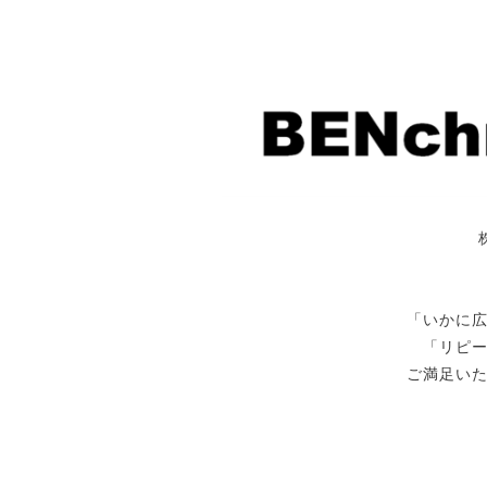
「いかに
「リピ
ご満足い