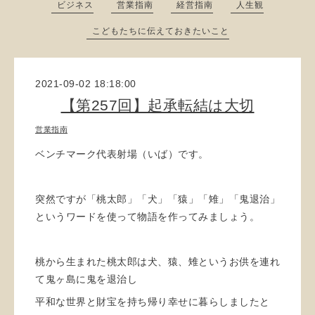
ビジネス
営業指南
経営指南
人生観
こどもたちに伝えておきたいこと
2021-09-02 18:18:00
【第257回】起承転結は大切
営業指南
ベンチマーク代表射場（いば）です。
突然ですが「桃太郎」「犬」「猿」「雉」「鬼退治」
というワードを使って物語を作ってみましょう。
桃から生まれた桃太郎は犬、猿、雉というお供を連れ
て鬼ヶ島に鬼を退治し
平和な世界と財宝を持ち帰り幸せに暮らしましたと