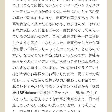
それはまるで応援していたインディーズバンドがメジ
ャーデビューするかのような、手塩にかけた子供が夢
の舞台で活躍するような、正直私が毎月支払っている
高速代なんて微々たるものかもしれませんが、それで
も私の支払った代金も工事の一部にあてがってもらっ
ているのは確かなので、自分も高速道路を一緒に修繕
したような気持ちになりました。正直傍からみたら気
持ち悪い「何言っちゃってんのこの人？」となるので
すが、なぜかとても本当に嬉しかったのです。弊社も
毎月多くのクライアント様からそれこそ身に余る多く
のお金をお預りしています。そのお金はクライアント
様が大切なお客様からお預りしたお金、更にそのお客
様も…。そんな色んな想いや力が備わったお金です。
私自身お金をお預りするクライアント様達から「株式
会社BENchmarkに預けて良かった」「射場に託して
良かった」と思えるような仕事が出来るよう、日々精
進していきたいと心から思っています。そう考える
と、益々無駄遣いできなくなるじゃない？