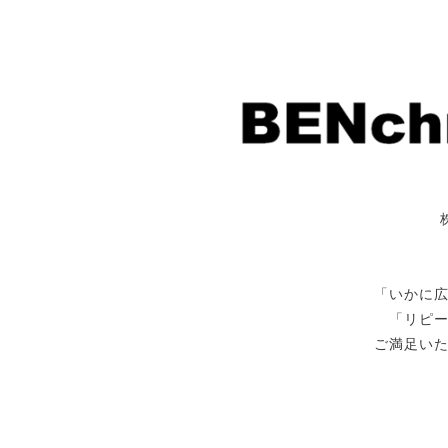
「いかに
「リピ
ご満足い