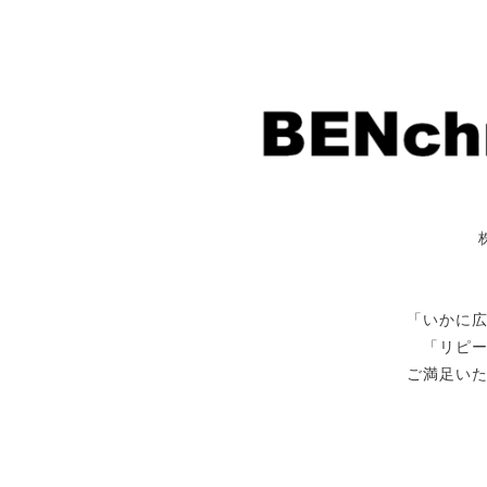
「いかに
「リピ
ご満足い