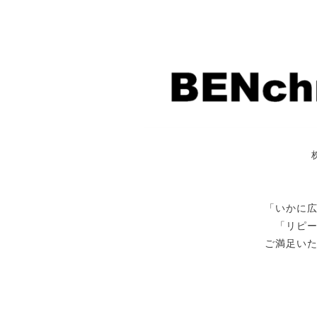
「いかに
「リピ
ご満足い