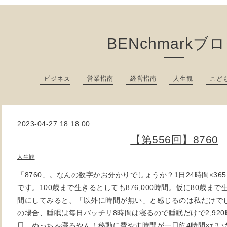
BENchmarkブ
ビジネス
営業指南
経営指南
人生観
こど
2023-04-27 18:18:00
【第556回】8760
人生観
「8760」。なんの数字かお分かりでしょうか？1日24時間×36
です。100歳まで生きるとしても876,000時間。仮に80歳まで生
間にしてみると、「以外に時間が無い」と感じるのは私だけでしょ
の場合、睡眠は毎日バッチリ8時間は寝るので睡眠だけで2,920
日。めっちゃ寝るやん！移動に費やす時間が一日約4時間×だいた