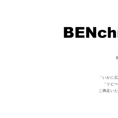
「いかに
「リピ
ご満足い