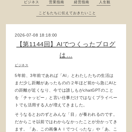
ビジネス
営業指南
経営指南
人生観
こどもたちに伝えておきたいこと
2026-07-08 18:18:00
【第1144回】AIでつくったブログ
は…
ビジネス
5年前、3年前であれば「AI」とわたしたちの生活は
まだ少し距離があったものの２年ほど前から急にAIと
の距離が近くなり、今では誰しもがchatGPTのこと
を「チャッピー」と言い仕事だけではなくプライベー
トでも活用する人が増えてきました。
そうなるとおのずとみんな「目」が養われるのです。
だからこそ以前ではわからなかったことが分かってき
ます。「あ、この画像ＡＩでつくったな」や「あ、こ