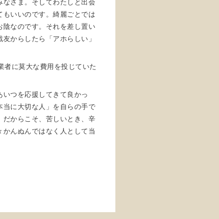
みなさま。そしてわたしと出会
てもいいのです。綺麗ごとでは
お陰なのです。それを差し置い
戦友からしたら「アホらしい」
業者に莫大な費用を投じていた
あいつを応援してきて良かっ
本当に大切な人」を自らの手で
。だからこそ、苦しいとき、辛
々かんぬんではなく人として当