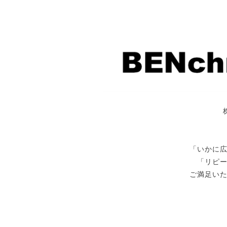
「いかに
「リピ
ご満足い