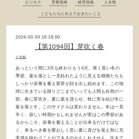
ビジネス
営業指南
経営指南
人生観
こどもたちに伝えておきたいこと
2026-03-30 18:18:00
【第1094回】芽吹く春
人生観
あっという間に3月も終わりもう4月。寒く長い冬の
季節、葉を落とし一見枯れたように見える植物たちも
しっかり栄養を蓄え新芽が顔を出し始めます。この地
球に生きている限りどこまでいっても人間も自然の一
部。春に芽吹き、夏に葉を茂らせ、秋に実を結び冬に
葉を落とす。このサイクルは変わりません。冬は一見
辛く、寂しい時期かもしれませんが実はこの季節があ
るからこそ、栄養を蓄えることが出来るだけではな
く、来るべき春を愛おしく思い夏に喜びを覚え秋に充
実感を味わうことができるのかもしれません。生きて