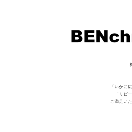
「いかに
「リピ
ご満足い