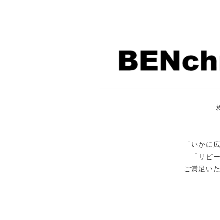
「いかに
「リピ
ご満足い