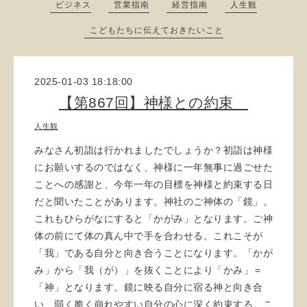
ビジネス
営業指南
経営指南
人生観
こどもたちに伝えておきたいこと
2025-01-03 18:18:00
【第867回】神様との約束
人生観
みなさん初詣は行かれましたでしょうか？初詣は神様
にお願いするのではなく、神様に一年無事に過ごせた
ことへの感謝と、今年一年の目標を神様と約束する日
だと聞いたことがあります。神社のご神体の「鏡」。
これもひらがなにすると「かがみ」となります。ご神
体の前にて体の真ん中で手を合わせる。これこそが
「我」である自分と向き合うことになります。「かが
み」から「我（が）」を抜くことにより「かみ」＝
「神」となります。鏡に映る自分に宿る神と向き合
い、弱く脆く崩れやすい自分の心に深く約束する。こ