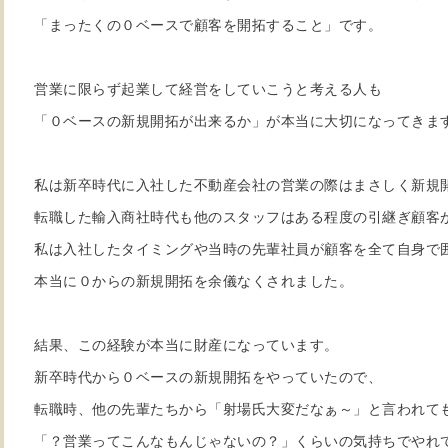
「まったくの０ベースで顧客を開拓すること」です。
営業に限らず起業して経営をしていこうと考える人も
「０ベースの新規開拓が出来るか」が本当に大切になってきま
私は新卒時代に入社した不動産会社の営業の際はまさしく新規
転職した輸入商社時代も他のスタッフはある程度の引継ぎ顧客
私は入社したタイミングや当時の先輩社員が顧客を全て自身で
本当に０からの新規開拓を余儀なくされました。
結果、この経験が本当に財産になっています。
新卒時代から０ベースの新規開拓をやっていたので、
転職時、他の先輩たちから「射場氏大変だなぁ～」と言われて
「？営業ってこんなもんじゃないの？」くらいの気持ちでやれ