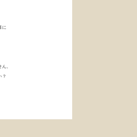
様に
せん。
い？