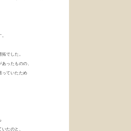
す。
開拓でした。
があったものの、
囲っていたため
も
ていたのと、