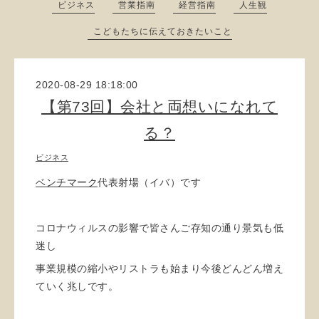
ビジネス
営業指南
経営指南
人生観
こどもたちに伝えておきたいこと
2020-08-29 18:18:00
【第73回】会社と両想いになれて
る？
ビジネス
ベンチマーク
代表射場（イバ）です
コロナウィルスの影響で皆さんご存知の通り景気も低
迷し
事業規模の縮小やリストラも始まり今後どんどん増え
ていく兆しです。