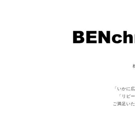
「いかに
「リピ
ご満足い