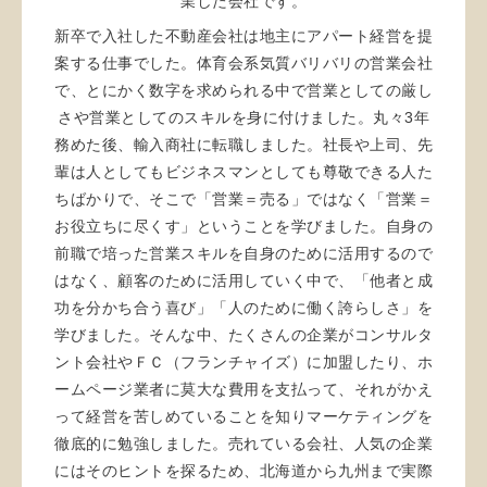
業した会社です。
新卒で入社した不動産会社は地主にアパート経営を提
案する仕事でした。体育会系気質バリバリの営業会社
で、とにかく数字を求められる中で営業としての厳し
さや営業としてのスキルを身に付けました。丸々3年
務めた後、輸入商社に転職しました。社長や上司、先
輩は人としてもビジネスマンとしても尊敬できる人た
ちばかりで、そこで「営業＝売る」ではなく「営業＝
お役立ちに尽くす」ということを学びました。自身の
前職で培った営業スキルを自身のために活用するので
はなく、顧客のために活用していく中で、「他者と成
功を分かち合う喜び」「人のために働く誇らしさ」を
学びました。そんな中、たくさんの企業がコンサルタ
ント会社やＦＣ（フランチャイズ）に加盟したり、ホ
ームページ業者に莫大な費用を支払って、それがかえ
って経営を苦しめていることを知りマーケティングを
徹底的に勉強しました。売れている会社、人気の企業
にはそのヒントを探るため、北海道から九州まで実際