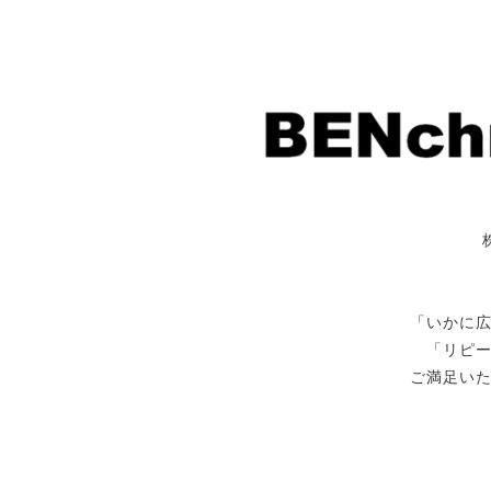
「いかに
「リピ
ご満足い